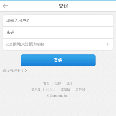
登錄
安全提問(未設置請忽略)
登錄
還沒有註冊？
首頁
|
登錄
|
註冊
簡易版
|
觸屏版
|
電腦版
|
客戶端
© Comsenz Inc.