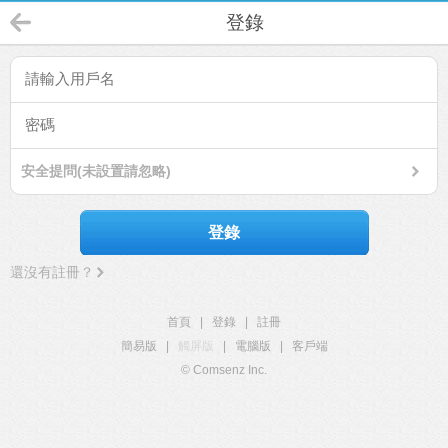
登錄
安全提問(未設置請忽略)
登錄
還沒有註冊？
首頁
|
登錄
|
註冊
簡易版
|
觸屏版
|
電腦版
|
客戶端
© Comsenz Inc.