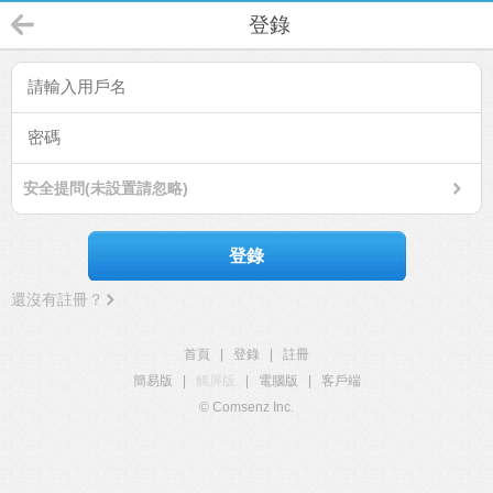
登錄
安全提問(未設置請忽略)
登錄
還沒有註冊？
首頁
|
登錄
|
註冊
簡易版
|
觸屏版
|
電腦版
|
客戶端
© Comsenz Inc.