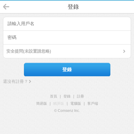
登錄
安全提問(未設置請忽略)
登錄
還沒有註冊？
首頁
|
登錄
|
註冊
簡易版
|
觸屏版
|
電腦版
|
客戶端
© Comsenz Inc.