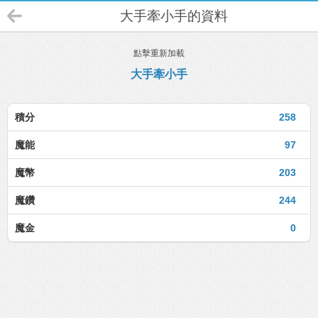
大手牽小手的資料
點擊重新加載
大手牽小手
積分
258
魔能
97
魔幣
203
魔鑽
244
魔金
0