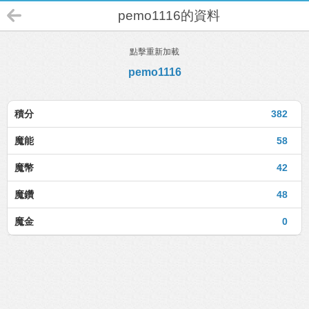
pemo1116的資料
點擊重新加載
pemo1116
積分
382
魔能
58
魔幣
42
魔鑽
48
魔金
0