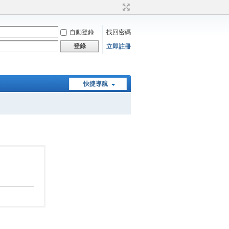
自動登錄
找回密碼
登錄
立即註冊
快捷導航