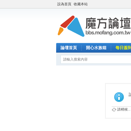
設為首頁
收藏本站
論壇首頁
開心水族箱
每日簽
請稍候...