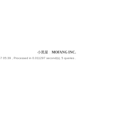
小黑屋
|
MOFANG INC.
7 05:39
, Processed in 0.011297 second(s), 5 queries .