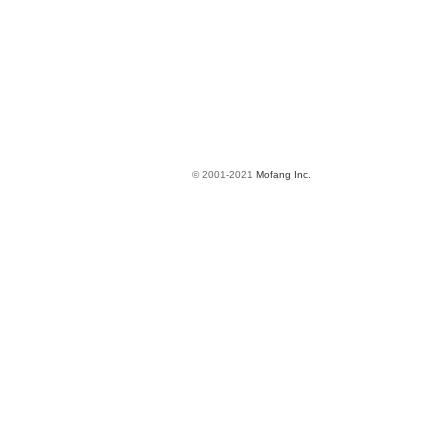
© 2001-2021
Mofang Inc.