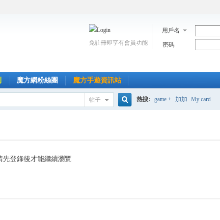
用戶名
免註冊即享有會員功能
密碼
到
魔方網粉絲團
魔方手遊資訊站
熱搜:
game +
加加
My card
帖子
搜
索
請先登錄後才能繼續瀏覽