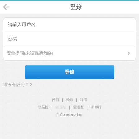
登錄
安全提問(未設置請忽略)
登錄
還沒有註冊？
首頁
|
登錄
|
註冊
簡易版
|
觸屏版
|
電腦版
|
客戶端
© Comsenz Inc.