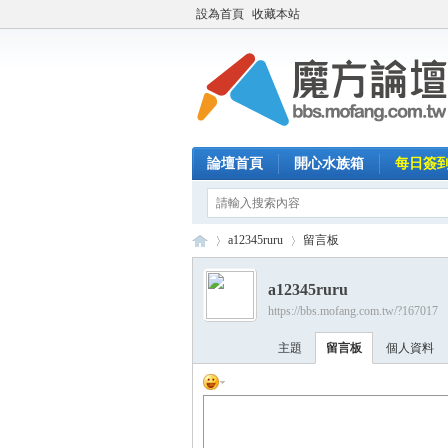
設為首頁
收藏本站
論壇首頁
開心水族箱
每日簽
a12345ruru
留言板
a12345ruru
https://bbs.mofang.com.tw/?167017
魔
›
›
主題
留言板
個人資料