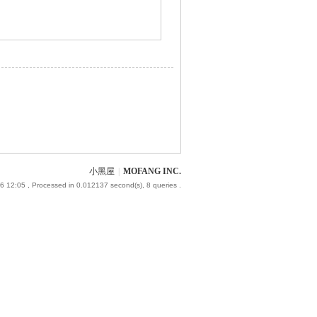
小黑屋
|
MOFANG INC.
6 12:05
, Processed in 0.012137 second(s), 8 queries .