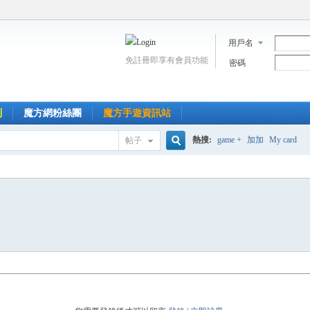
用戶名
免註冊即享有會員功能
密碼
到
魔方網粉絲團
魔方手遊資訊站
熱搜:
game +
加加
My card
帖子
搜
索