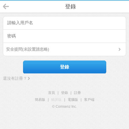
登錄
安全提問(未設置請忽略)
登錄
還沒有註冊？
首頁
|
登錄
|
註冊
簡易版
|
觸屏版
|
電腦版
|
客戶端
© Comsenz Inc.