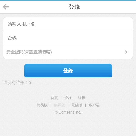
登錄
安全提問(未設置請忽略)
登錄
還沒有註冊？
首頁
|
登錄
|
註冊
簡易版
|
觸屏版
|
電腦版
|
客戶端
© Comsenz Inc.