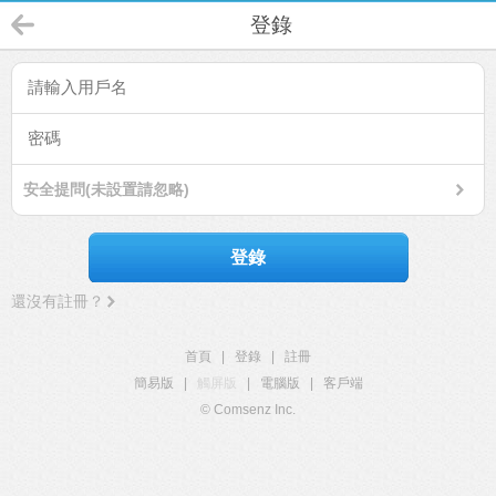
登錄
安全提問(未設置請忽略)
登錄
還沒有註冊？
首頁
|
登錄
|
註冊
簡易版
|
觸屏版
|
電腦版
|
客戶端
© Comsenz Inc.