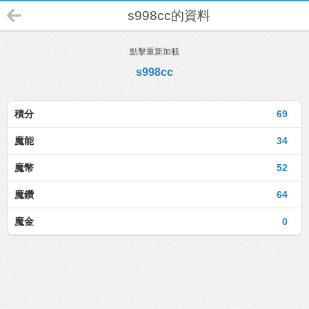
s998cc的資料
點擊重新加載
s998cc
積分
69
魔能
34
魔幣
52
魔鑽
64
魔金
0