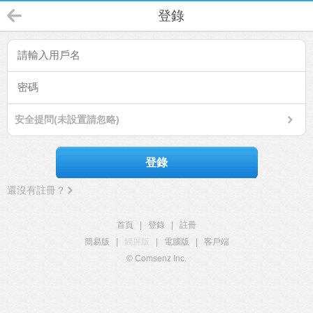
登錄
安全提問(未設置請忽略)
登錄
還沒有註冊？
首頁
|
登錄
|
註冊
簡易版
|
觸屏版
|
電腦版
|
客戶端
© Comsenz Inc.