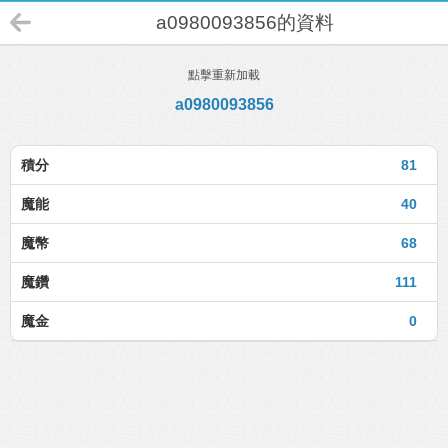
a0980093856的資料
點擊重新加載
a0980093856
積分
81
魔能
40
魔幣
68
魔鑽
111
魔金
0