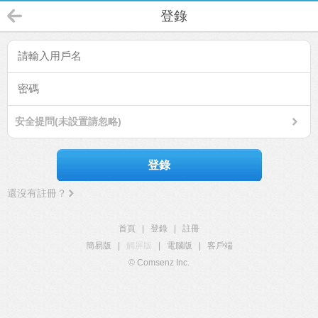
登錄
安全提問(未設置請忽略)
登錄
還沒有註冊？
首頁
|
登錄
|
註冊
簡易版
|
觸屏版
|
電腦版
|
客戶端
© Comsenz Inc.