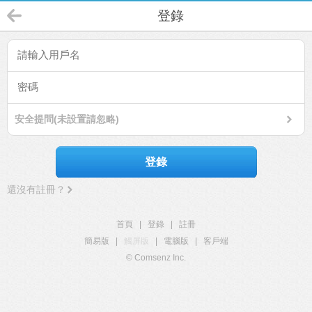
登錄
安全提問(未設置請忽略)
登錄
還沒有註冊？
首頁
|
登錄
|
註冊
簡易版
|
觸屏版
|
電腦版
|
客戶端
© Comsenz Inc.