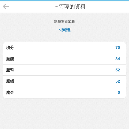
~阿瑋的資料
點擊重新加載
~阿瑋
積分
70
魔能
34
魔幣
52
魔鑽
52
魔金
0