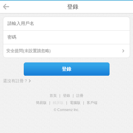
登錄
安全提問(未設置請忽略)
登錄
還沒有註冊？
首頁
|
登錄
|
註冊
簡易版
|
觸屏版
|
電腦版
|
客戶端
© Comsenz Inc.