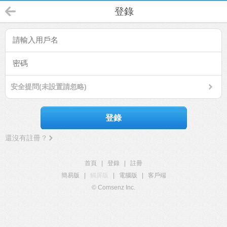
登錄
安全提問(未設置請忽略)
登錄
還沒有註冊？
首頁
|
登錄
|
註冊
簡易版
|
觸屏版
|
電腦版
|
客戶端
© Comsenz Inc.