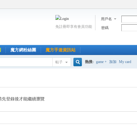
用戶名
免註冊即享有會員功能
密碼
到
魔方網粉絲團
魔方手遊資訊站
熱搜:
game +
加加
My card
帖子
搜
索
請先登錄後才能繼續瀏覽