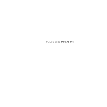
© 2001-2021
Mofang Inc.