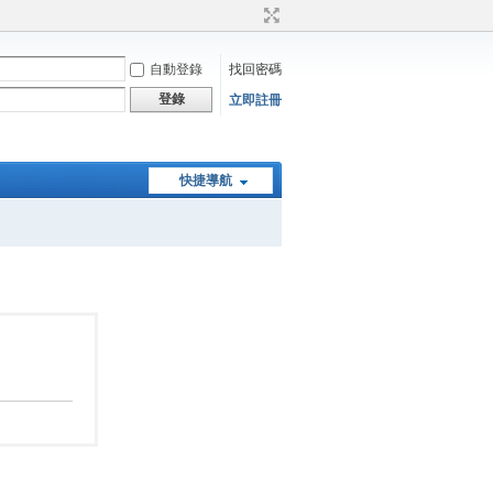
自動登錄
找回密碼
登錄
立即註冊
快捷導航