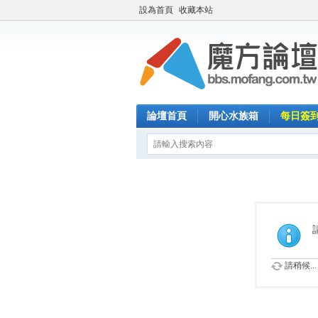
設為首頁
收藏本站
論壇首頁
開心水族箱
每日簽
請稍候...