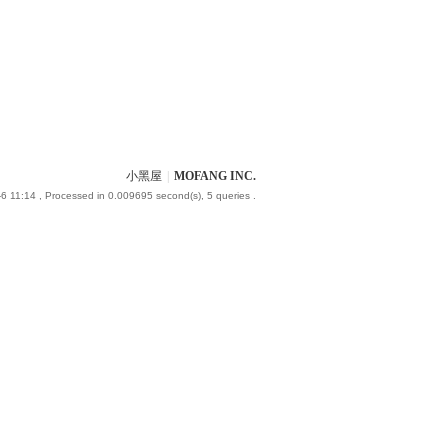
小黑屋
|
MOFANG INC.
6 11:14
, Processed in 0.009695 second(s), 5 queries .