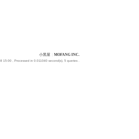
小黑屋
|
MOFANG INC.
8 15:00
, Processed in 0.011040 second(s), 5 queries .