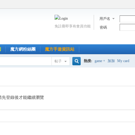
用戶名
免註冊即享有會員功能
密碼
到
魔方網粉絲團
魔方手遊資訊站
熱搜:
game +
加加
My card
帖子
搜
索
請先登錄後才能繼續瀏覽