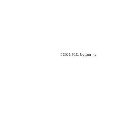
© 2001-2021
Mofang Inc.