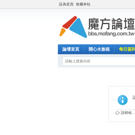
設為首頁
收藏本站
論壇首頁
開心水族箱
每日簽
請稍候...