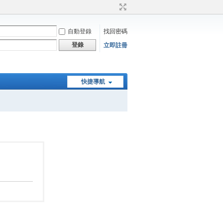
自動登錄
找回密碼
登錄
立即註冊
快捷導航