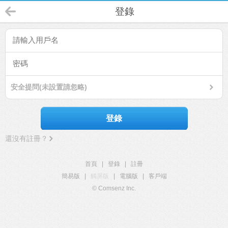
登錄
安全提問(未設置請忽略)
登錄
還沒有註冊？
首頁
|
登錄
|
註冊
簡易版
|
觸屏版
|
電腦版
|
客戶端
© Comsenz Inc.