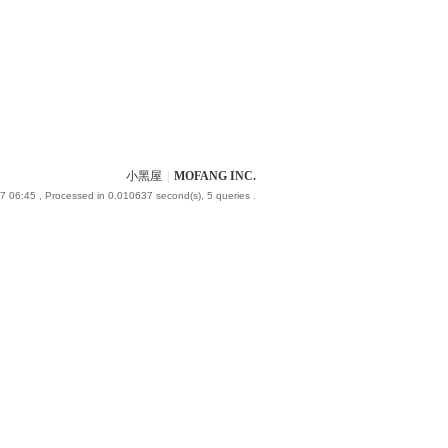
小黑屋
|
MOFANG INC.
7 06:45
, Processed in 0.010637 second(s), 5 queries .