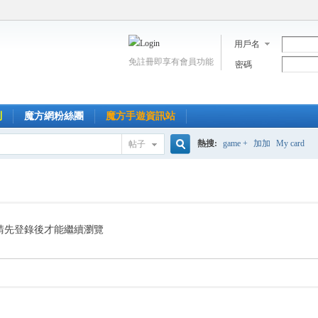
用戶名
免註冊即享有會員功能
密碼
到
魔方網粉絲團
魔方手遊資訊站
熱搜:
game +
加加
My card
帖子
搜
索
請先登錄後才能繼續瀏覽