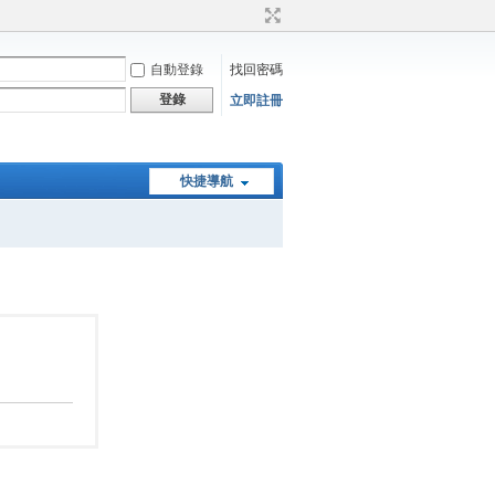
自動登錄
找回密碼
登錄
立即註冊
快捷導航