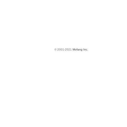
© 2001-2021
Mofang Inc.