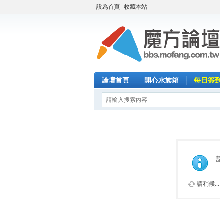
設為首頁
收藏本站
論壇首頁
開心水族箱
每日簽
請稍候...