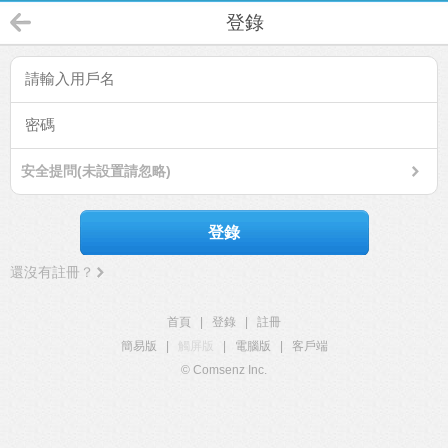
登錄
安全提問(未設置請忽略)
登錄
還沒有註冊？
首頁
|
登錄
|
註冊
簡易版
|
觸屏版
|
電腦版
|
客戶端
© Comsenz Inc.