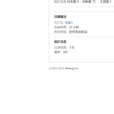
統計信息
好友數 0
|
回帖數 73
|
主題數 1
活躍概況
方
用戶組
等級5
在線時間
23 小時
所在時區
使用系統默認
統計信息
已用空間
0 B
魔幣
269
© 2001-2021
Mofang Inc.
網