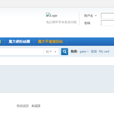
用戶名
免註冊即享有會員功能
密碼
到
魔方網粉絲團
魔方手遊資訊站
熱搜:
game +
加加
My card
帖子
搜
索
視頻認證
未認證