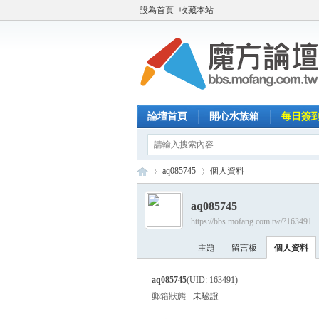
設為首頁
收藏本站
論壇首頁
開心水族箱
每日簽
aq085745
個人資料
aq085745
https://bbs.mofang.com.tw/?163491
魔
›
›
主題
留言板
個人資料
aq085745
(UID: 163491)
郵箱狀態
未驗證