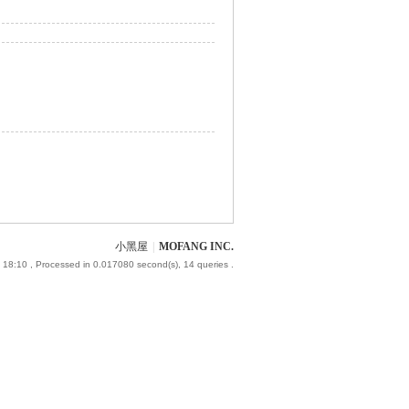
小黑屋
|
MOFANG INC.
 18:10
, Processed in 0.017080 second(s), 14 queries .