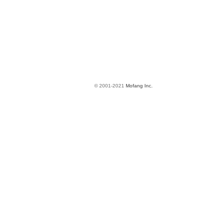
© 2001-2021
Mofang Inc.