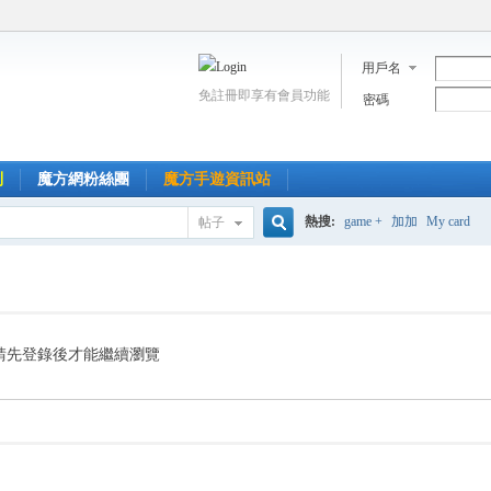
用戶名
免註冊即享有會員功能
密碼
到
魔方網粉絲團
魔方手遊資訊站
熱搜:
game +
加加
My card
帖子
搜
索
請先登錄後才能繼續瀏覽