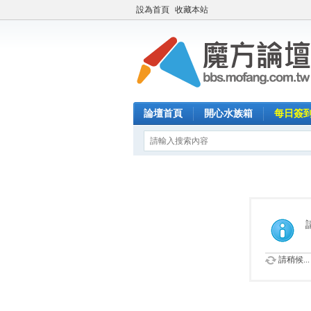
設為首頁
收藏本站
論壇首頁
開心水族箱
每日簽
請稍候...