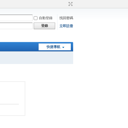
自動登錄
找回密碼
登錄
立即註冊
快捷導航