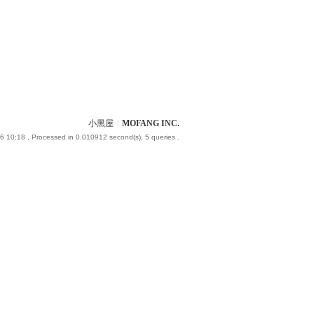
小黑屋
|
MOFANG INC.
6 10:18
, Processed in 0.010912 second(s), 5 queries .