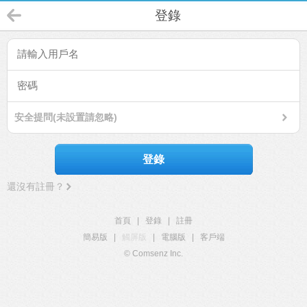
登錄
安全提問(未設置請忽略)
登錄
還沒有註冊？
首頁
|
登錄
|
註冊
簡易版
|
觸屏版
|
電腦版
|
客戶端
© Comsenz Inc.