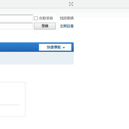
自動登錄
找回密碼
登錄
立即註冊
快捷導航