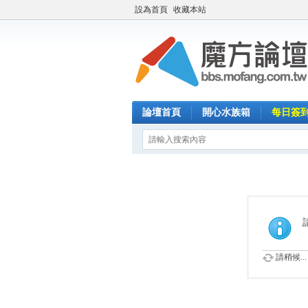
設為首頁
收藏本站
論壇首頁
開心水族箱
每日簽
請稍候...