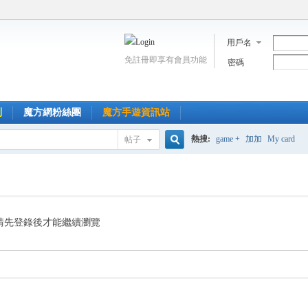
用戶名
免註冊即享有會員功能
密碼
到
魔方網粉絲團
魔方手遊資訊站
熱搜:
game +
加加
My card
帖子
搜
索
請先登錄後才能繼續瀏覽