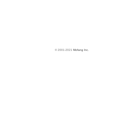
© 2001-2021
Mofang Inc.