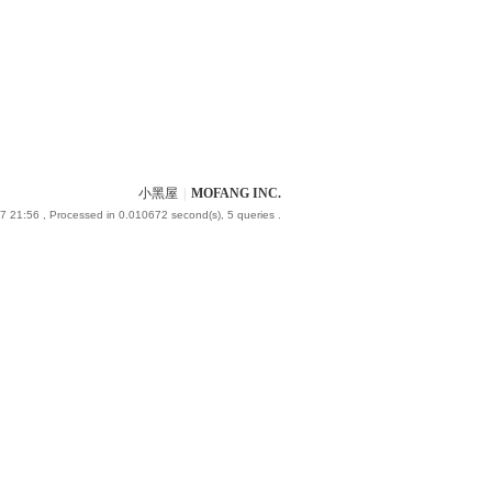
小黑屋
|
MOFANG INC.
7 21:56
, Processed in 0.010672 second(s), 5 queries .