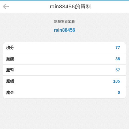
rain88456的資料
點擊重新加載
rain88456
積分
77
魔能
38
魔幣
57
魔鑽
105
魔金
0