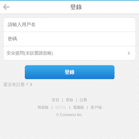
登錄
安全提問(未設置請忽略)
登錄
還沒有註冊？
首頁
|
登錄
|
註冊
簡易版
|
觸屏版
|
電腦版
|
客戶端
© Comsenz Inc.