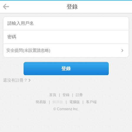
登錄
安全提問(未設置請忽略)
登錄
還沒有註冊？
首頁
|
登錄
|
註冊
簡易版
|
觸屏版
|
電腦版
|
客戶端
© Comsenz Inc.