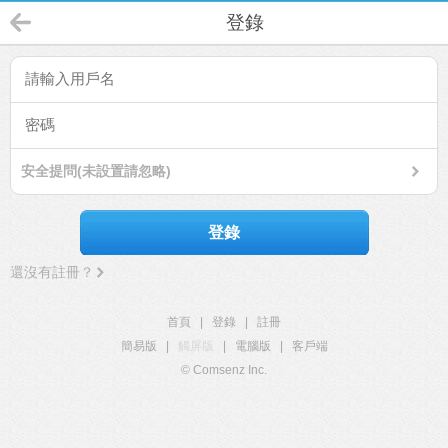
登錄
安全提問(未設置請忽略)
登錄
還沒有註冊？
首頁
|
登錄
|
註冊
簡易版
|
觸屏版
|
電腦版
|
客戶端
© Comsenz Inc.