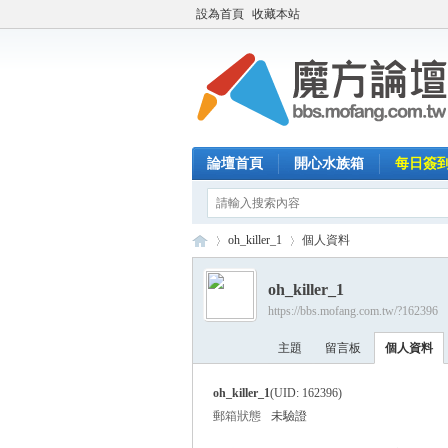
設為首頁
收藏本站
論壇首頁
開心水族箱
每日簽
oh_killer_1
個人資料
oh_killer_1
https://bbs.mofang.com.tw/?162396
魔
›
›
主題
留言板
個人資料
oh_killer_1
(UID: 162396)
郵箱狀態
未驗證