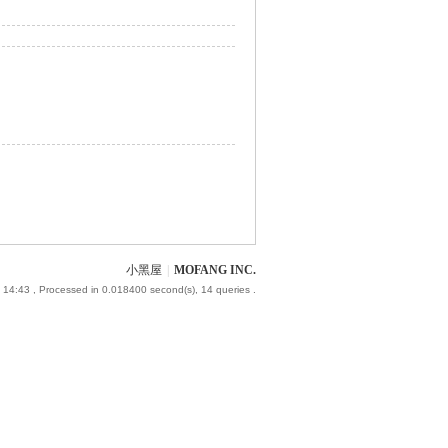
小黑屋
|
MOFANG INC.
 14:43
, Processed in 0.018400 second(s), 14 queries .