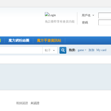
用戶名
免註冊即享有會員功能
密碼
到
魔方網粉絲團
魔方手遊資訊站
熱搜:
game +
加加
My card
帖子
搜
索
視頻認證
未認證