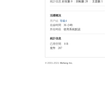
統計信息
好友數 0
|
回帖數 28
|
主題數 1
活躍概況
方
用戶組
等級4
在線時間
36 小時
所在時區
使用系統默認
統計信息
已用空間
0 B
魔幣
287
© 2001-2021
Mofang Inc.
網