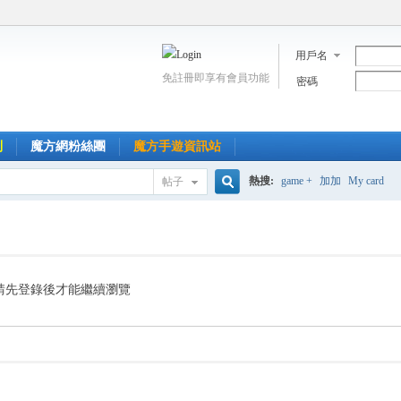
用戶名
免註冊即享有會員功能
密碼
到
魔方網粉絲團
魔方手遊資訊站
熱搜:
game +
加加
My card
帖子
搜
索
請先登錄後才能繼續瀏覽