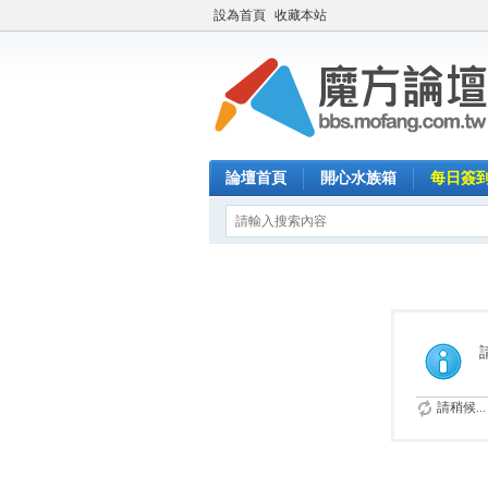
設為首頁
收藏本站
論壇首頁
開心水族箱
每日簽
請稍候...