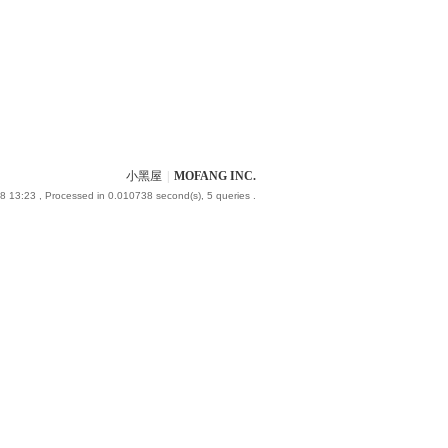
小黑屋
|
MOFANG INC.
8 13:23
, Processed in 0.010738 second(s), 5 queries .