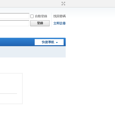
自動登錄
找回密碼
登錄
立即註冊
快捷導航