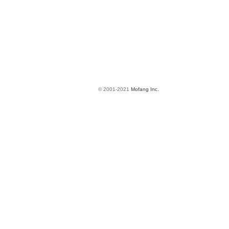
© 2001-2021
Mofang Inc.