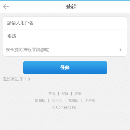
登錄
安全提問(未設置請忽略)
登錄
還沒有註冊？
首頁
|
登錄
|
註冊
簡易版
|
觸屏版
|
電腦版
|
客戶端
© Comsenz Inc.