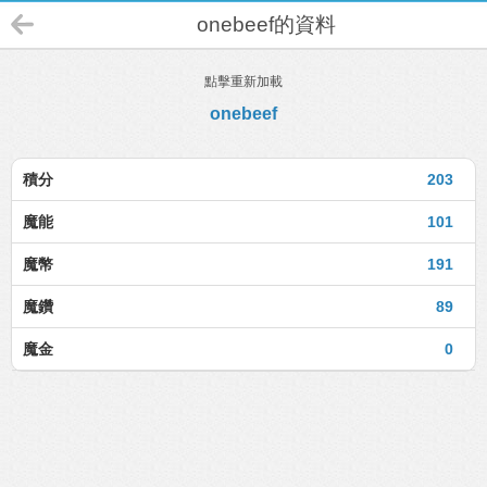
onebeef的資料
點擊重新加載
onebeef
積分
203
魔能
101
魔幣
191
魔鑽
89
魔金
0