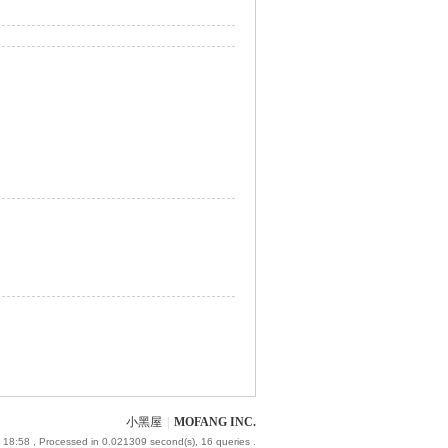
小黑屋
|
MOFANG INC.
 18:58
, Processed in 0.021309 second(s), 16 queries .