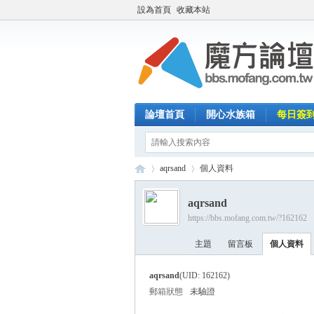
設為首頁
收藏本站
論壇首頁
開心水族箱
每日簽
aqrsand
個人資料
aqrsand
https://bbs.mofang.com.tw/?162162
魔
›
›
主題
留言板
個人資料
aqrsand
(UID: 162162)
郵箱狀態
未驗證