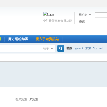
用戶名
免註冊即享有會員功能
密碼
到
魔方網粉絲團
魔方手遊資訊站
熱搜:
game +
加加
My card
帖子
搜
索
視頻認證
未認證