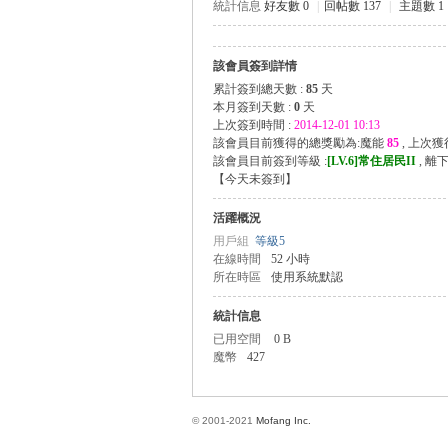
統計信息
好友數 0
|
回帖數 137
|
主題數 1
該會員簽到詳情
方
累計簽到總天數 :
85
天
本月簽到天數 :
0
天
上次簽到時間 :
2014-12-01 10:13
該會員目前獲得的總獎勵為:魔能
85
, 上次
該會員目前簽到等級 :
[LV.6]常住居民II
, 離
【
今天未簽到
】
活躍概況
用戶組
等級5
在線時間
52 小時
所在時區
使用系統默認
網
統計信息
已用空間
0 B
魔幣
427
© 2001-2021
Mofang Inc.