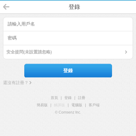
登錄
安全提問(未設置請忽略)
登錄
還沒有註冊？
首頁
|
登錄
|
註冊
簡易版
|
觸屏版
|
電腦版
|
客戶端
© Comsenz Inc.