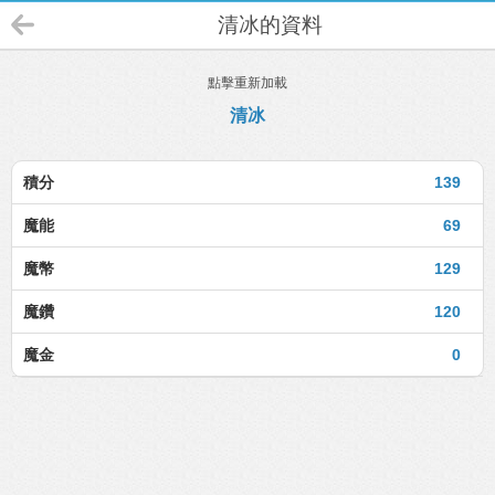
清冰的資料
點擊重新加載
清冰
積分
139
魔能
69
魔幣
129
魔鑽
120
魔金
0