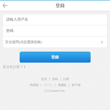
登錄
安全提問(未設置請忽略)
登錄
還沒有註冊？
首頁
|
登錄
|
註冊
簡易版
|
觸屏版
|
電腦版
|
客戶端
© Comsenz Inc.