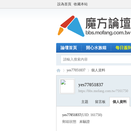
設為首頁
收藏本站
論壇首頁
開心水族箱
每日簽
yes77051837
個人資料
yes77051837
https://bbs.mofang.com.tw/?161750
魔
›
›
主題
留言板
個人資料
yes77051837
(UID: 161750)
郵箱狀態
未驗證