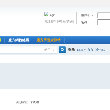
用戶名
免註冊即享有會員功能
密碼
到
魔方網粉絲團
魔方手遊資訊站
熱搜:
game +
加加
My card
帖子
搜
索
視頻認證
未認證