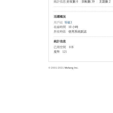
統計信息
好友數 0
|
回帖數 39
|
主題數 2
活躍概況
方
用戶組
等級3
在線時間
10 小時
所在時區
使用系統默認
統計信息
已用空間
0 B
魔幣
121
© 2001-2021
Mofang Inc.
網