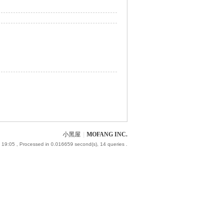
小黑屋
|
MOFANG INC.
 19:05
, Processed in 0.016659 second(s), 14 queries .