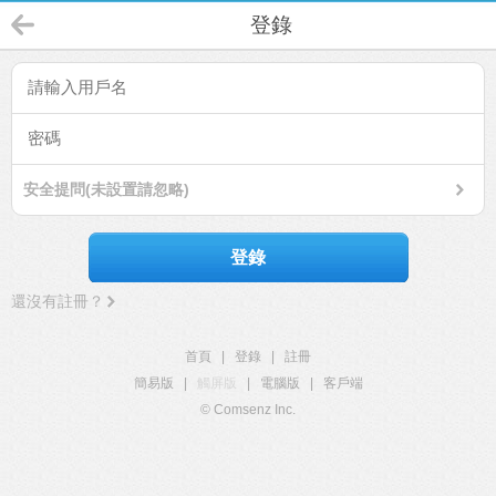
登錄
安全提問(未設置請忽略)
登錄
還沒有註冊？
首頁
|
登錄
|
註冊
簡易版
|
觸屏版
|
電腦版
|
客戶端
© Comsenz Inc.