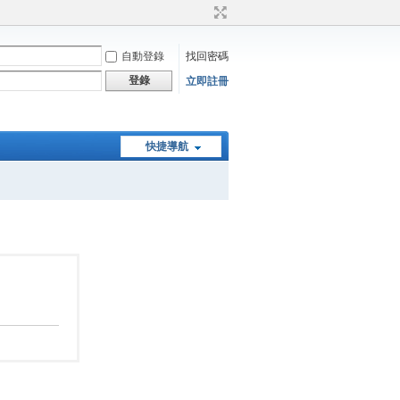
自動登錄
找回密碼
登錄
立即註冊
快捷導航