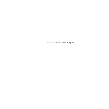
© 2001-2021
Mofang Inc.