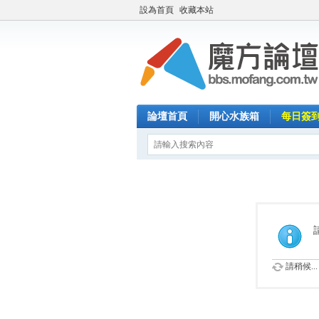
設為首頁
收藏本站
論壇首頁
開心水族箱
每日簽
請稍候...