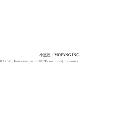
小黑屋
|
MOFANG INC.
9 19:20
, Processed in 0.010135 second(s), 5 queries .