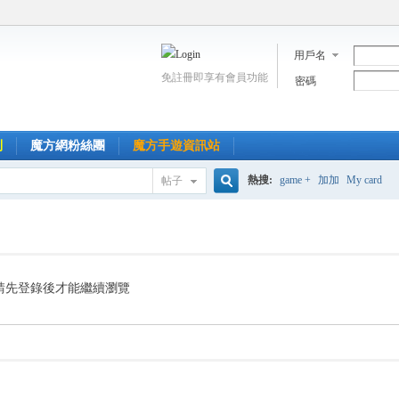
用戶名
免註冊即享有會員功能
密碼
到
魔方網粉絲團
魔方手遊資訊站
熱搜:
game +
加加
My card
帖子
搜
索
請先登錄後才能繼續瀏覽