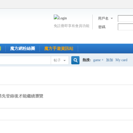
用戶名
免註冊即享有會員功能
密碼
到
魔方網粉絲團
魔方手遊資訊站
熱搜:
game +
加加
My card
帖子
搜
索
請先登錄後才能繼續瀏覽