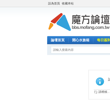
設為首頁
收藏本站
論壇首頁
開心水族箱
每日簽
請稍候...