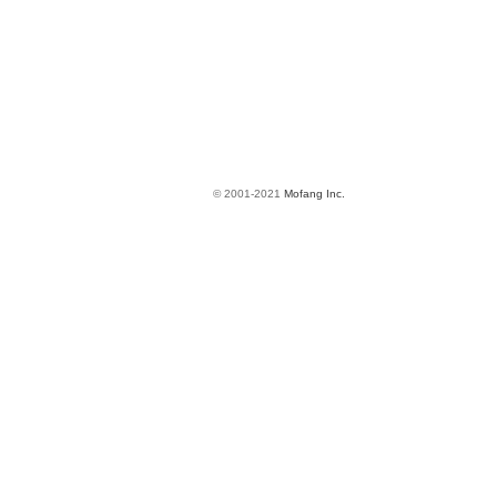
© 2001-2021
Mofang Inc.