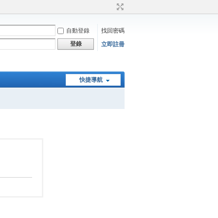
自動登錄
找回密碼
登錄
立即註冊
快捷導航