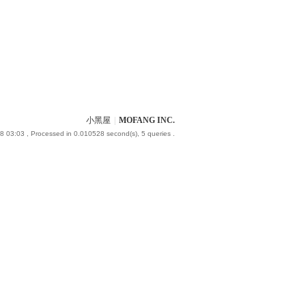
小黑屋
|
MOFANG INC.
8 03:03
, Processed in 0.010528 second(s), 5 queries .