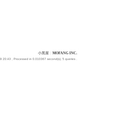
小黑屋
|
MOFANG INC.
9 20:43
, Processed in 0.010367 second(s), 5 queries .