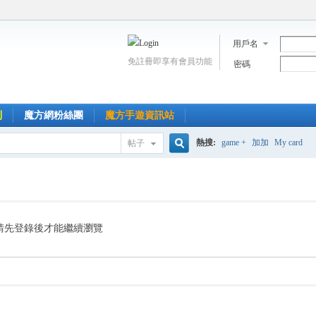
用戶名
免註冊即享有會員功能
密碼
到
魔方網粉絲團
魔方手遊資訊站
熱搜:
game +
加加
My card
帖子
搜
索
請先登錄後才能繼續瀏覽