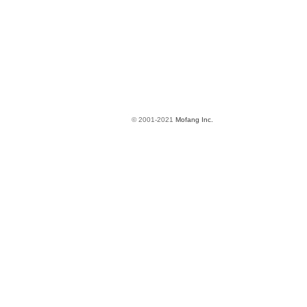
© 2001-2021
Mofang Inc.