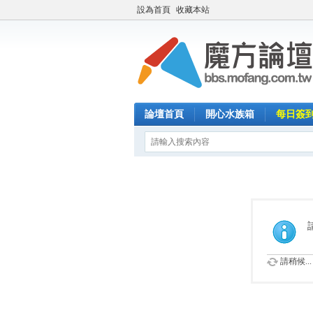
設為首頁
收藏本站
論壇首頁
開心水族箱
每日簽
請稍候...