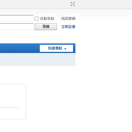
自動登錄
找回密碼
登錄
立即註冊
快捷導航