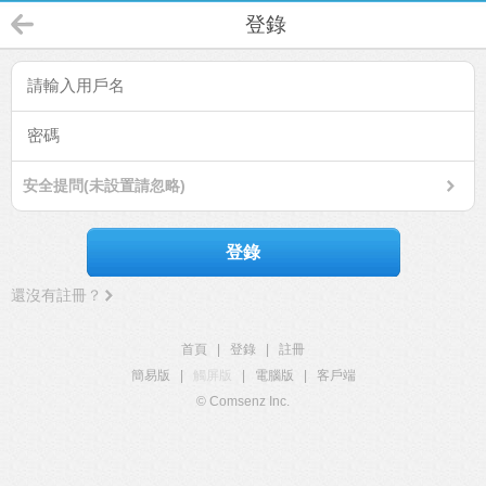
登錄
安全提問(未設置請忽略)
登錄
還沒有註冊？
首頁
|
登錄
|
註冊
簡易版
|
觸屏版
|
電腦版
|
客戶端
© Comsenz Inc.