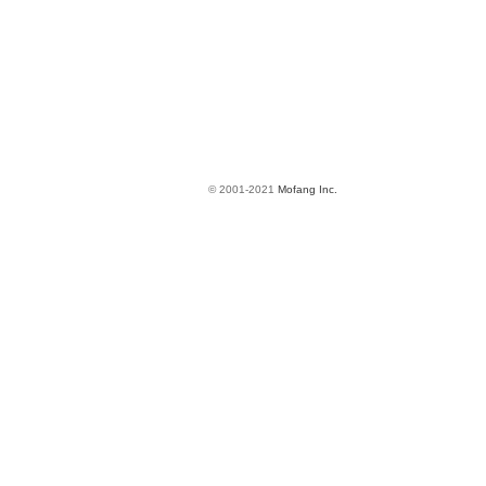
© 2001-2021
Mofang Inc.