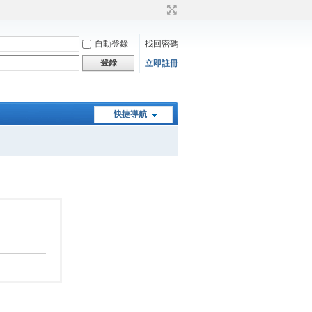
自動登錄
找回密碼
登錄
立即註冊
快捷導航