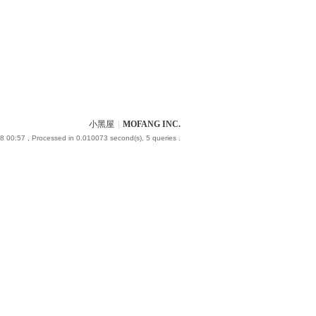
小黑屋
|
MOFANG INC.
8 00:57
, Processed in 0.010073 second(s), 5 queries .