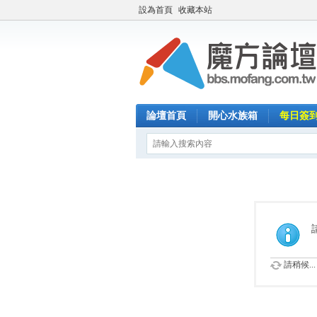
設為首頁
收藏本站
論壇首頁
開心水族箱
每日簽
請稍候...