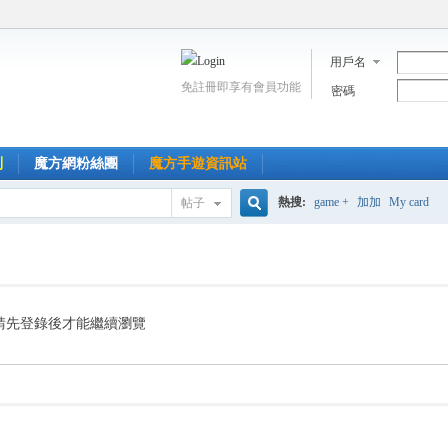
用戶名
免註冊即享有會員功能
密碼
到
魔方網粉絲團
魔方手遊資訊站
熱搜:
game +
加加
My card
帖子
搜
索
請先登錄後才能繼續瀏覽