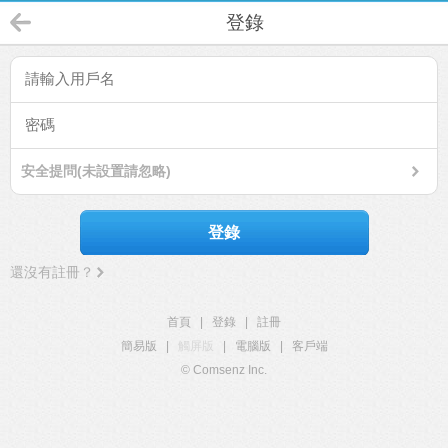
登錄
安全提問(未設置請忽略)
登錄
還沒有註冊？
首頁
|
登錄
|
註冊
簡易版
|
觸屏版
|
電腦版
|
客戶端
© Comsenz Inc.