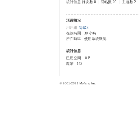
統計信息
好友數 0
|
回帖數 20
|
主題數 2
活躍概況
方
用戶組
等級3
在線時間
39 小時
所在時區
使用系統默認
統計信息
已用空間
0 B
魔幣
143
© 2001-2021
Mofang Inc.
網