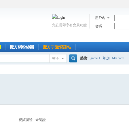
用戶名
免註冊即享有會員功能
密碼
到
魔方網粉絲團
魔方手遊資訊站
熱搜:
game +
加加
My card
帖子
搜
索
視頻認證
未認證