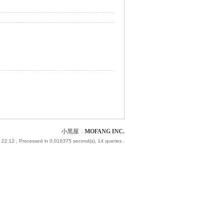
小黑屋
|
MOFANG INC.
 22:12
, Processed in 0.016375 second(s), 14 queries .