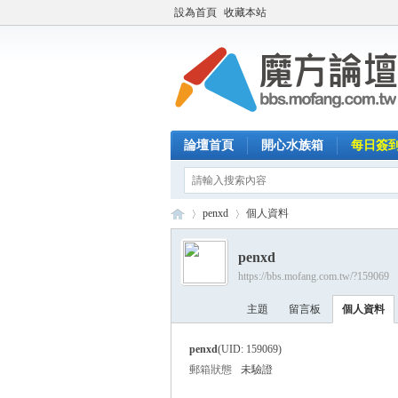
設為首頁
收藏本站
論壇首頁
開心水族箱
每日簽
penxd
個人資料
penxd
https://bbs.mofang.com.tw/?159069
魔
›
›
主題
留言板
個人資料
penxd
(UID: 159069)
郵箱狀態
未驗證